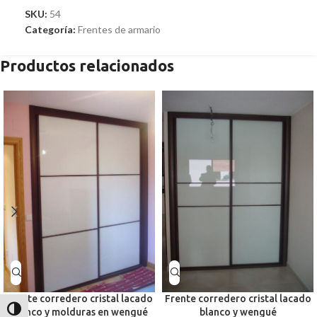
SKU:
54
Categoría:
Frentes de armario
Productos relacionados
Frente corredero cristal lacado
Frente corredero cristal lacado
Alternar alto contraste
blanco y molduras en wengué
blanco y wengué