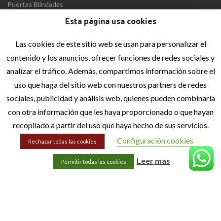
Puertas Blindadas
Esta página usa cookies
MENÚ
Las cookies de este sitio web se usan para personalizar el
Inicio
contenido y los anuncios, ofrecer funciones de redes sociales y
Quiénes Somos
analizar el tráfico. Además, compartimos información sobre el
uso que haga del sitio web con nuestros partners de redes
Blog
sociales, publicidad y análisis web, quienes pueden combinarla
Contacto
con otra información que les haya proporcionado o que hayan
recopilado a partir del uso que haya hecho de sus servicios.
INFORMACIÓN LEGAL
Configuración cookies
Rechazar todas las cookies
Aviso Legal
Leer mas
Permitir todas las cookies
Política de privacidad
Política de cookies
Accesibilidad
Sitemap