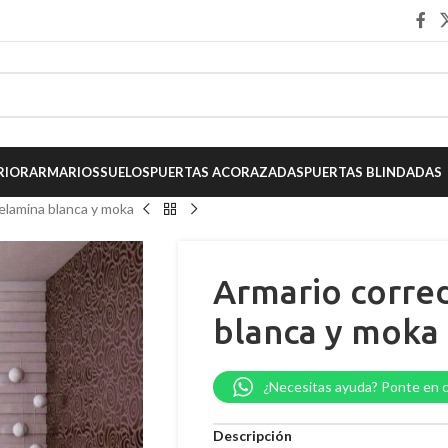
RIOR
ARMARIOS
SUELOS
PUERTAS ACORAZADAS
PUERTAS BLINDADAS
elamina blanca y moka
Armario corre
blanca y moka
¿Necesitas ayuda? Ponte en 
Descripción