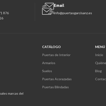
Email
71 876
info@puertasgarcisanz.es
26
CATÁLOGO
MENÚ
Puertas de Interior
Inicio
Armarios
Quiéne
Suelos
Blog
Puertas Acorazadas
Contac
Puertas Blindadas
ipales marcas del