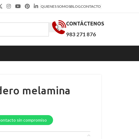
QUIENES SOMOS
BLOG
CONTACTO
CONTÁCTENOS
983 271 876
dero melamina
contacto sin compromiso