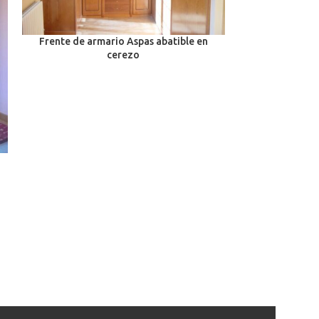
Frente de armario Aspas abatible en
cerezo
Frente de arma