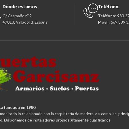
Dónde estamos
Teléfono
C/ Caamaño nº 9,
Teléfono:
983 2
47013, Valladolid, España
Móvil:
669 889 3
a fundada en 1980.
mos todo lo relacionado con la carpintería de madera, así como las princ
. Disponemos de instaladores propios altamente cualificados