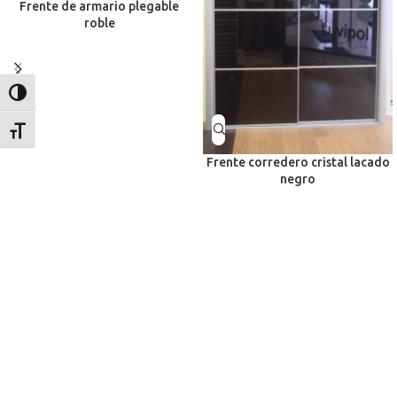
Frente de armario plegable
roble
Alternar alto contraste
Alternar tamaño de letra
Frente corredero cristal lacado
negro