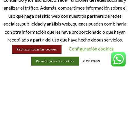
MENÚ
analizar el tráfico. Además, compartimos información sobre el
Inicio
uso que haga del sitio web con nuestros partners de redes
sociales, publicidad y análisis web, quienes pueden combinarla
Quiénes Somos
con otra información que les haya proporcionado o que hayan
Blog
recopilado a partir del uso que haya hecho de sus servicios.
Contacto
Configuración cookies
Rechazar todas las cookies
Leer mas
Permitir todas las cookies
INFORMACIÓN LEGAL
Aviso Legal
Política de privacidad
Política de cookies
Accesibilidad
Sitemap