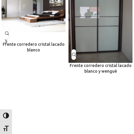
Frente corredero cristal lacado
blanco
Frente corredero cristal lacado
blanco y wengué
Alternar alto contraste
Alternar tamaño de letra