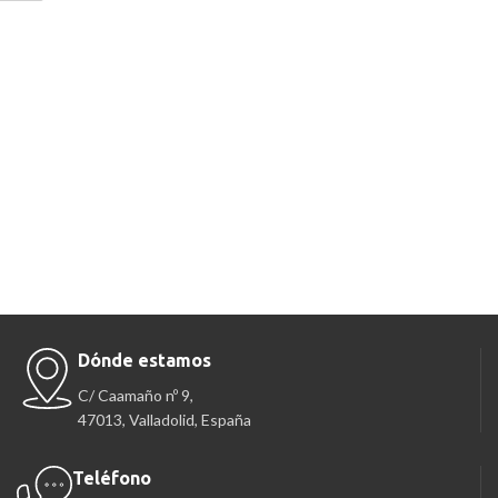
Dónde estamos
C/ Caamaño nº 9,
47013, Valladolid, España
Teléfono