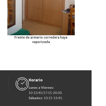
Frente de armario corredera haya
Frente de armari
vaporizada
a
Horario
Lunes a Viernes:
10-13:45/17:15-20:30.
Sábados:
10:15-13:45.