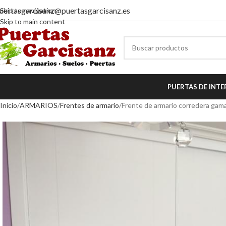
uertasgarcisanz@puertasgarcisanz.es
Skip to navigation
Skip to main content
PUERTAS DE INTE
Inicio
ARMARIOS
Frentes de armario
Frente de armario corredera gam