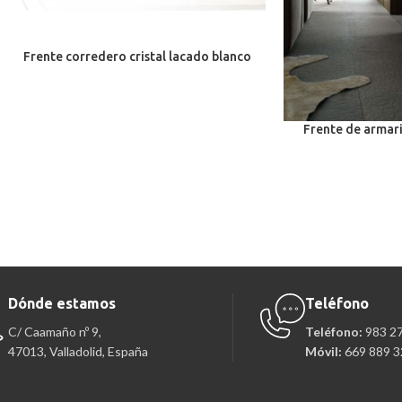
Frente corredero cristal lacado blanco
Frente de armari
Dónde estamos
Teléfono
C/ Caamaño nº 9,
Teléfono:
983 2
47013, Valladolid, España
Móvil:
669 889 3