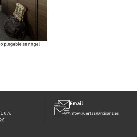
o plegable en nogal
Email
71 876
info@puertasgarcisanz.es
26