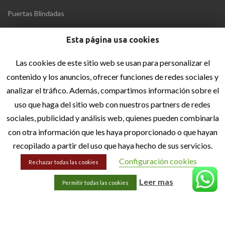
Puertas Blindadas
Esta página usa cookies
MENÚ
Las cookies de este sitio web se usan para personalizar el
Inicio
contenido y los anuncios, ofrecer funciones de redes sociales y
Quiénes Somos
analizar el tráfico. Además, compartimos información sobre el
Blog
uso que haga del sitio web con nuestros partners de redes
Contacto
sociales, publicidad y análisis web, quienes pueden combinarla
con otra información que les haya proporcionado o que hayan
recopilado a partir del uso que haya hecho de sus servicios.
INFORMACIÓN LEGAL
Configuración cookies
Aviso Legal
Rechazar todas las cookies
Política de privacidad
Leer mas
Permitir todas las cookies
Política de cookies
Accesibilidad