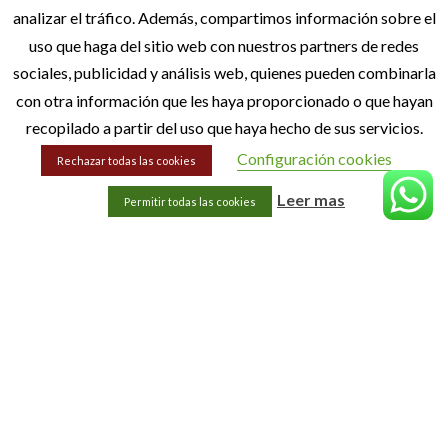
MENÚ
analizar el tráfico. Además, compartimos información sobre el
Inicio
uso que haga del sitio web con nuestros partners de redes
sociales, publicidad y análisis web, quienes pueden combinarla
Quiénes Somos
con otra información que les haya proporcionado o que hayan
Blog
recopilado a partir del uso que haya hecho de sus servicios.
Contacto
Configuración cookies
Rechazar todas las cookies
Leer mas
Permitir todas las cookies
INFORMACIÓN LEGAL
Aviso Legal
Política de privacidad
Política de cookies
Accesibilidad
Sitemap