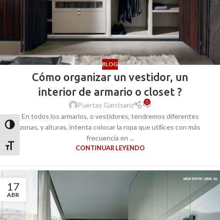
BLOG
Cómo organizar un vestidor, un
interior de armario o closet ?
0
Puertas Garcisanz
En todos los armarios, o vestidores, tendremos diferentes
Alternar alto contraste
zonas, y alturas, intenta colocar la ropa que utilices con más
frecuencia en ...
Alternar tamaño de letra
CONTINUAR LEYENDO
17
ABR