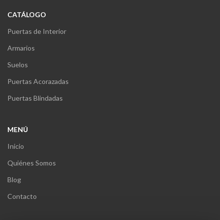
CATÁLOGO
Puertas de Interior
Armarios
Suelos
Puertas Acorazadas
Puertas Blindadas
MENÚ
Inicio
Quiénes Somos
Blog
Contacto