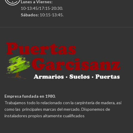
Lunes a Viernes:
10-13:45/17:15-20:30.
Sábados:
10:15-13:45.
Empresa fundada en 1980.
Trabajamos todo lo relacionado con la carpintería de madera, así
como las principales marcas del mercado. Disponemos de
instaladores propios altamente cualificados