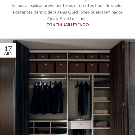
Vamos a explicar brevemente los diferentes tipos de suelos
existentes dentro de la gama Quick-Step Suelos laminados
Quick-Step Los suel...
CONTINUAR LEYENDO
17
ABR