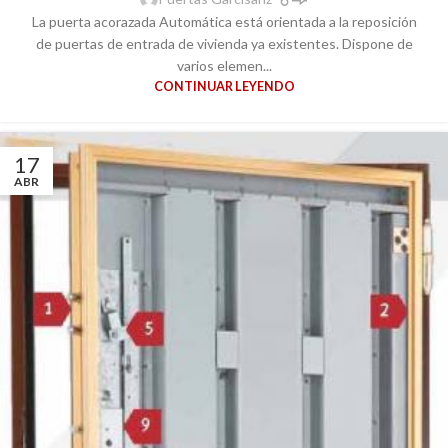
La puerta acorazada Automática está orientada a la reposición
de puertas de entrada de vivienda ya existentes. Dispone de
varios elemen...
CONTINUAR LEYENDO
17
ABR