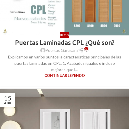
BLOG
Puertas Laminadas CPL ¿Qué son?
0
Puertas Garcisanz
Explicamos en varios puntos la características principales de las
puertas laminadas en CPL: 1. Acabados iguales o incluso
mejores que l...
CONTINUAR LEYENDO
15
ABR