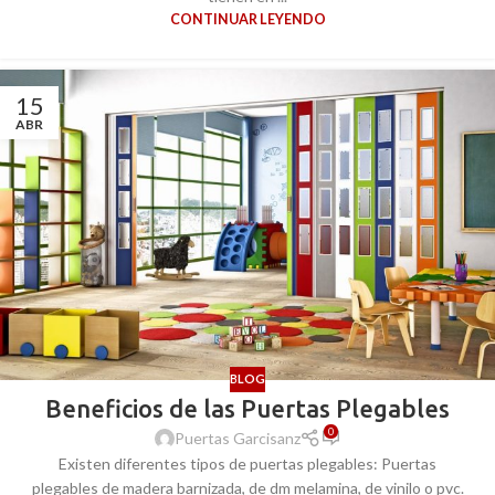
CONTINUAR LEYENDO
15
ABR
BLOG
Beneficios de las Puertas Plegables
0
Puertas Garcisanz
Existen diferentes tipos de puertas plegables: Puertas
plegables de madera barnizada, de dm melamina, de vinilo o pvc.