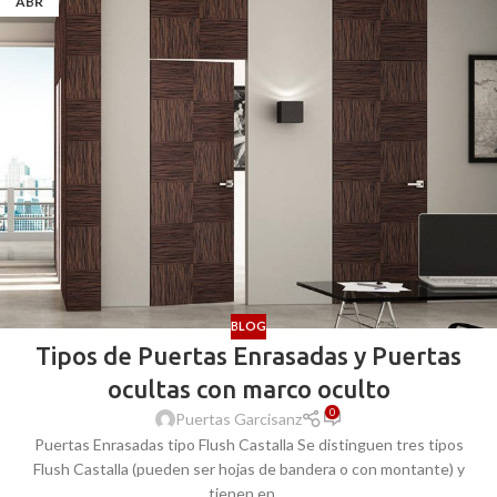
ABR
BLOG
Tipos de Puertas Enrasadas y Puertas
ocultas con marco oculto
0
Puertas Garcisanz
Puertas Enrasadas tipo Flush Castalla Se distinguen tres tipos
Flush Castalla (pueden ser hojas de bandera o con montante) y
tienen en ...