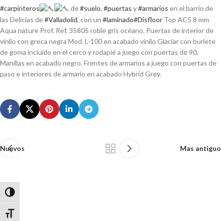
#carpinteros
de
#suelo
,
#puertas
y
#armarios
en el barrio de
las Delicias de
#Valladolid
, con un
#laminado
#Disfloor
Top AC5 8 mm
Aqua nature Prof. Ref. 35805 roble gris océano. Puertas de interior de
vinilo con greca negra Mod. L-100 en acabado vinilo Glaciar con burlete
de goma incluido en el cerco y rodapié a juego con puertas de 90.
Manillas en acabado negro. Frentes de armarios a juego con puertas de
paso e interiores de armario en acabado Hybrid Grey.
Nuevos
Mas antiguo
Alternar alto contraste
Alternar tamaño de letra