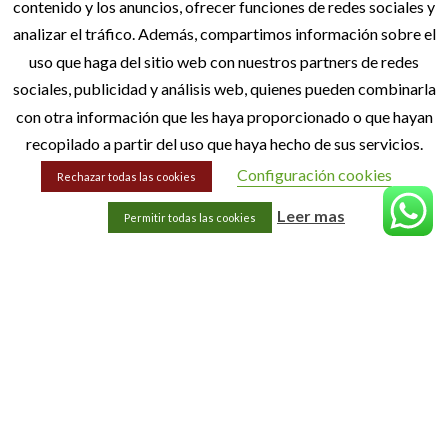
contenido y los anuncios, ofrecer funciones de redes sociales y
MENÚ
analizar el tráfico. Además, compartimos información sobre el
Inicio
uso que haga del sitio web con nuestros partners de redes
Quiénes Somos
sociales, publicidad y análisis web, quienes pueden combinarla
con otra información que les haya proporcionado o que hayan
Blog
recopilado a partir del uso que haya hecho de sus servicios.
Contacto
Configuración cookies
Rechazar todas las cookies
Leer mas
INFORMACIÓN LEGAL
Permitir todas las cookies
Aviso Legal
Política de privacidad
Política de cookies
Accesibilidad
Sitemap