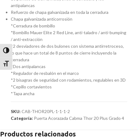
antipalancas
Refuerzo de chapa galvanizada en toda la cerradura
Chapa galvanizada anticorrosión
*Cerradura de bombillo
*Bombillo Mauer Elite 2 Red Line, anti-taladro / anti-bumping
/ anti-extracción
*2 desviadores de dos bulones con sistema antirretroceso,
Alternar alto contraste
lo que hace un total de 8 puntos de cierre incluyendo la
cerradura
Alternar tamaño de letra
*Dos antipalancas
*Regulador de resbalón en el marco
*2 bisagras de seguridad con rodamientos, regulables en 3D
*Cepillo cortavientos
*Tapa ancha
SKU:
CAB-THOR20PL-1-1-1-2
Categoría:
Puerta Acorazada Cabma Thor 20 Plus Grado 4
Productos relacionados