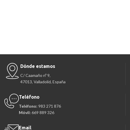
Dónde estamos
C/ Caamaño nº 9,
47013, Valladolid, España
Teléfono
Teléfono:
983 271 876
Móvil:
669 889 326
Email