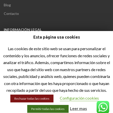
Blog
Contacto
INFORMACIÓN LEGAL
Esta página usa cookies
Aviso Legal
Política de privacidad
Las cookies de este sitio web se usan para personalizar el
contenido y los anuncios, ofrecer funciones de redes sociales y
Política de cookies
analizar el tráfico. Además, compartimos información sobre el
Accesibilidad
uso que haga del sitio web con nuestros partners de redes
Sitemap
sociales, publicidad y análisis web, quienes pueden combinarla
con otra información que les haya proporcionado o que hayan
recopilado a partir del uso que haya hecho de sus servicios.
Configuración cookies
Rechazar todas las cookies
Design by
Leer mas
Permitir todas las cookies