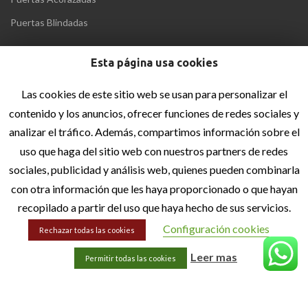
Puertas Blindadas
Esta página usa cookies
MENÚ
Inicio
Las cookies de este sitio web se usan para personalizar el
contenido y los anuncios, ofrecer funciones de redes sociales y
Quiénes Somos
analizar el tráfico. Además, compartimos información sobre el
Blog
uso que haga del sitio web con nuestros partners de redes
Contacto
sociales, publicidad y análisis web, quienes pueden combinarla
con otra información que les haya proporcionado o que hayan
INFORMACIÓN LEGAL
recopilado a partir del uso que haya hecho de sus servicios.
Aviso Legal
Configuración cookies
Rechazar todas las cookies
Política de privacidad
Leer mas
Permitir todas las cookies
Política de cookies
Accesibilidad