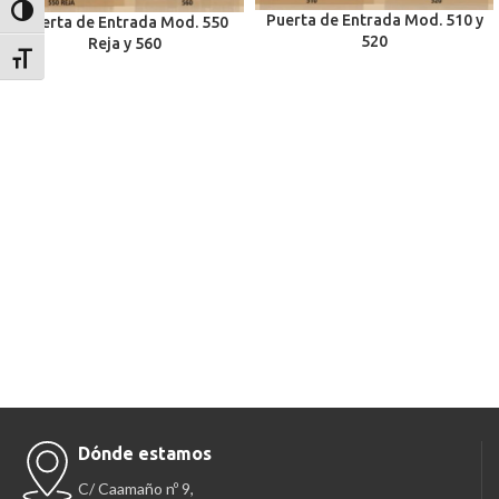
Alternar alto contraste
Puerta de Entrada Mod. 510 y
Puerta de Entrada Mod. 550
520
Reja y 560
Alternar tamaño de letra
Dónde estamos
C/ Caamaño nº 9,