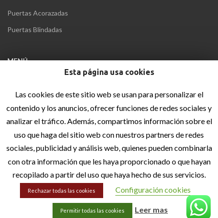
Puertas Acorazadas
Puertas Blindadas
MENÚ
Esta página usa cookies
Inicio
Quiénes Somos
Las cookies de este sitio web se usan para personalizar el
contenido y los anuncios, ofrecer funciones de redes sociales y
Blog
analizar el tráfico. Además, compartimos información sobre el
Contacto
uso que haga del sitio web con nuestros partners de redes
sociales, publicidad y análisis web, quienes pueden combinarla
INFORMACIÓN LEGAL
con otra información que les haya proporcionado o que hayan
recopilado a partir del uso que haya hecho de sus servicios.
Aviso Legal
Configuración cookies
Política de privacidad
Rechazar todas las cookies
Política de cookies
Leer mas
Permitir todas las cookies