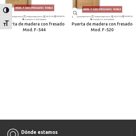
Alternar alto contraste
Alternar tamaño de letra
Puerta de madera con fresado
Puerta de madera con fresado
Mod. F-544
Mod. F-520
Dónde estamos