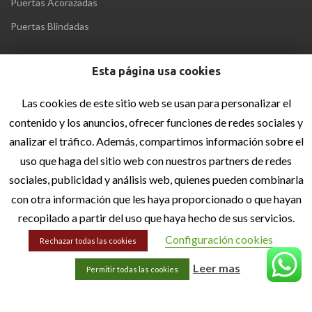
Puertas Acorazadas
Puertas Blindadas
Esta página usa cookies
MENÚ
Inicio
Las cookies de este sitio web se usan para personalizar el
Quiénes Somos
contenido y los anuncios, ofrecer funciones de redes sociales y
analizar el tráfico. Además, compartimos información sobre el
Blog
uso que haga del sitio web con nuestros partners de redes
Contacto
sociales, publicidad y análisis web, quienes pueden combinarla
con otra información que les haya proporcionado o que hayan
INFORMACIÓN LEGAL
recopilado a partir del uso que haya hecho de sus servicios.
Aviso Legal
Configuración cookies
Rechazar todas las cookies
Política de privacidad
Leer mas
Permitir todas las cookies
Política de cookies
Accesibilidad