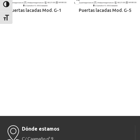
Alternar alto contraste
Puertas lacadas Mod. G-1
Puertas lacadas Mod. G-5
Alternar tamaño de letra
Dónde estamos
C/ Caamaño nº 9,