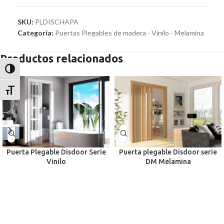
SKU:
PLDISCHAPA
Categoría:
Puertas Plegables de madera - Vinilo - Melamina
Productos relacionados
Alternar alto contraste
Alternar tamaño de letra
Puerta Plegable Disdoor Serie
Puerta plegable Disdoor serie
Vinilo
DM Melamina