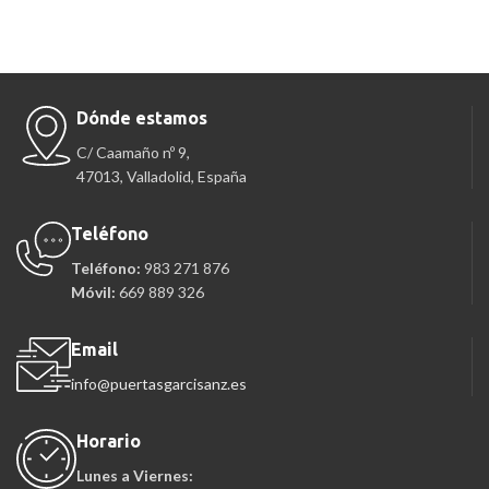
Dónde estamos
C/ Caamaño nº 9,
47013, Valladolid, España
Teléfono
Teléfono:
983 271 876
Móvil:
669 889 326
Email
info@puertasgarcisanz.es
Horario
Lunes a Viernes: