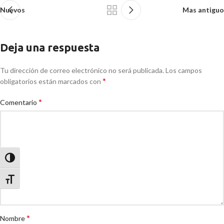
Nuevos
Mas antiguo
Deja una respuesta
Tu dirección de correo electrónico no será publicada.
Los campos
*
obligatorios están marcados con
*
Comentario
Alternar alto contraste
Alternar tamaño de letra
*
Nombre