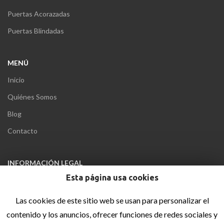
Puertas Acorazadas
Puertas Blindadas
MENÚ
Inicio
Quiénes Somos
Blog
Contacto
INFORMACIÓN LEGAL
Esta página usa cookies
Aviso Legal
Política de privacidad
Las cookies de este sitio web se usan para personalizar el
Política de cookies
contenido y los anuncios, ofrecer funciones de redes sociales y