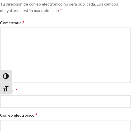
Tu dirección de correo electrónico no será publicada.
Los campos
*
obligatorios están marcados con
*
Comentario
Alternar alto contraste
Alternar tamaño de letra
*
Nombre
*
Correo electrónico