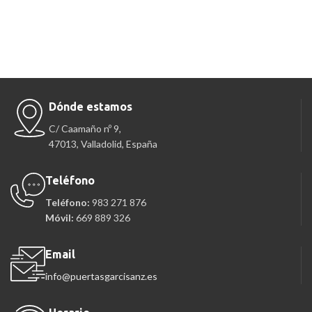
Dónde estamos
C/ Caamaño nº 9,
47013, Valladolid, España
Teléfono
Teléfono:
983 271 876
Móvil:
669 889 326
Email
info@puertasgarcisanz.es