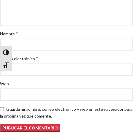
*
Nombre
Alternar alto contraste
*
Correo electrónico
Alternar tamaño de letra
Web
Guarda mi nombre, correo electrónico y web en este navegador para
la próxima vez que comente.