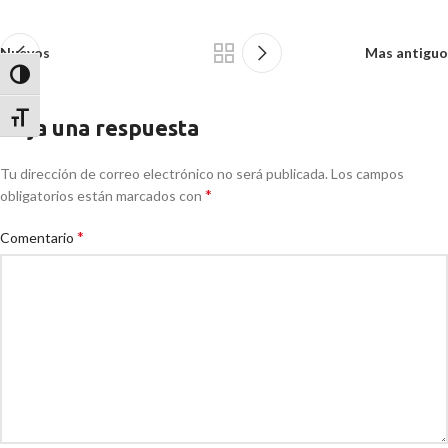
Nuevos
Mas antiguo
Alternar alto contraste
Alternar tamaño de letra
Deja una respuesta
Tu dirección de correo electrónico no será publicada.
Los campos
*
obligatorios están marcados con
*
Comentario