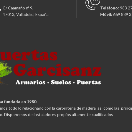
C/ Caamaño nº 9,
Teléfono:
983 2
47013, Valladolid, España
Móvil:
669 889 3
a fundada en 1980.
mos todo lo relacionado con la carpintería de madera, así como las princ
. Disponemos de instaladores propios altamente cualificados