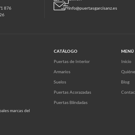
71 876
info@puertasgarcisanz.es
26
CATÁLOGO
MENÚ
Puertas de Interior
Inicio
Armarios
Quiéne
Suelos
Blog
Puertas Acorazadas
Contac
Puertas Blindadas
ipales marcas del