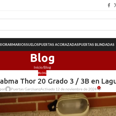
RIOR
ARMARIOS
SUELOS
PUERTAS ACORAZADAS
PUERTAS BLINDADAS
Blog
Inicio
Blog
BLOG
Cabma Thor 20 Grado 3 / 3B en Lagu
0
 por
Puertas Garcisanz
Activado 12 de noviembre de 2024