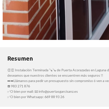
Resumen
👏👏 Instalación Terminada 🪚🪚 de Puerta Acorazadas en Laguna d
deseamos que nuestros clientes se encuentren más seguros !!
➡️➡️Llámanos para pedir un presupuesto sin compromiso ó ven a ver
☎️ 983 271 876
✅O bien por mail: 📧 info@puertasgarcisanz.es
✅O bien por Whatsapp: 669 88 93 26