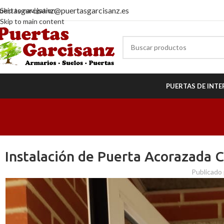
uertasgarcisanz@puertasgarcisanz.es
Skip to navigation
Skip to main content
PUERTAS DE INTE
Instalación de Puerta Acorazada 
Publicado