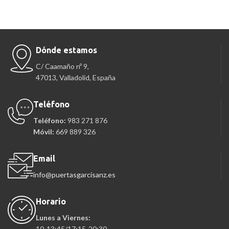
Dónde estamos
C/ Caamaño nº 9,
47013, Valladolid, España
Teléfono
Teléfono:
983 271 876
Móvil:
669 889 326
Email
info@puertasgarcisanz.es
Horario
Lunes a Viernes:
10-13:45/17:15-20:30.