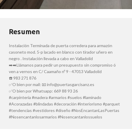
Resumen
Instalación Terminada de puerta corredera para armazón
casoneto mod. 5-p lacado en blanco con tirador uñero en
negro . Instalación llevada a cabo en Valladolid
➡️➡️Llámanos para pedir un presupuesto sin compromiso ó
ven a vernos en C/ Caamaño nº 9 - 47013 Valladolid
☎️ 983 271 876
✅O bien por mail: 📧 info@puertasgarcisanz.es
✅O bien por Whatsapp: 669 88 93 26
#carpintería #madera #armarios #suelos #laminado
#Acorazadas #blindadas #decoración #interiorismo #parquet
#tendencias #vestidores #diseño #NosEncantanLasPuertas
#Nosencantanlosarmarios #Nosencantanlossuelos