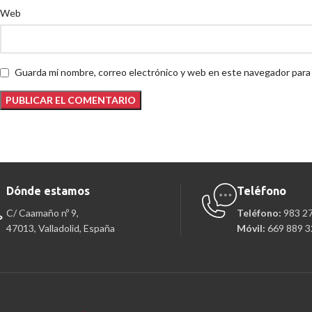
Web
Guarda mi nombre, correo electrónico y web en este navegador para
Dónde estamos
Teléfono
C/ Caamaño nº 9,
Teléfono:
983 2
47013, Valladolid, España
Móvil:
669 889 3