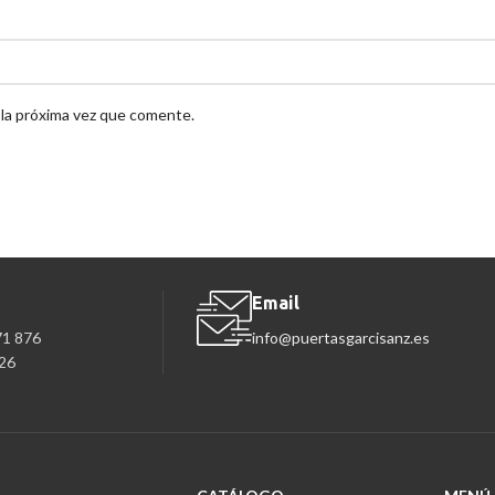
 la próxima vez que comente.
Email
71 876
info@puertasgarcisanz.es
26