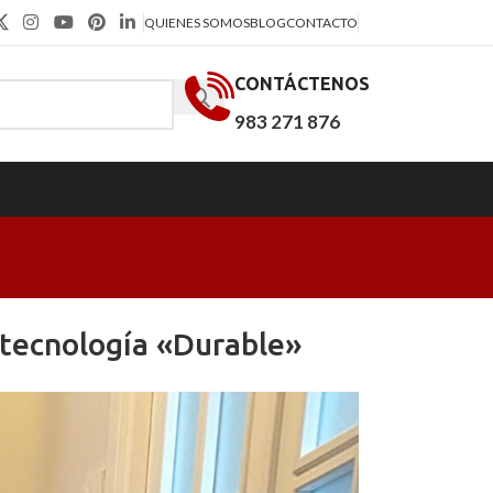
QUIENES SOMOS
BLOG
CONTACTO
CONTÁCTENOS
983 271 876
y tecnología «Durable»