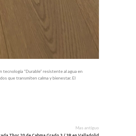
on tecnología “Durable” resistente al agua en
dos que transmiten calma y bienestar. El
Mas antiguo
ada Thor 20 de Cabma Grado 3 / 3B en Valladolid