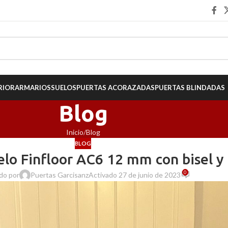
RIOR
ARMARIOS
SUELOS
PUERTAS ACORAZADAS
PUERTAS BLINDADAS
Blog
Inicio
Blog
BLOG
uelo Finfloor AC6 12 mm con bisel 
0
do por
Puertas Garcisanz
Activado 27 de junio de 2023