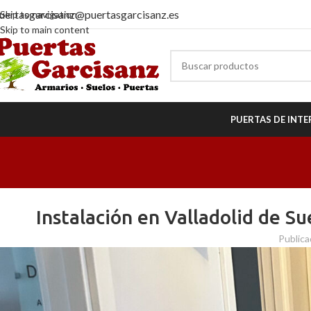
uertasgarcisanz@puertasgarcisanz.es
Skip to navigation
Skip to main content
PUERTAS DE INTE
Instalación en Valladolid de S
Publica