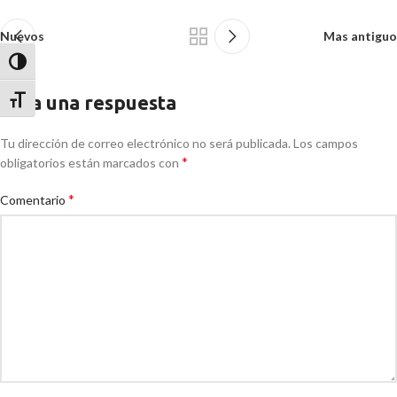
Nuevos
Mas antiguo
Alternar alto contraste
Deja una respuesta
Alternar tamaño de letra
Tu dirección de correo electrónico no será publicada.
Los campos
*
obligatorios están marcados con
*
Comentario