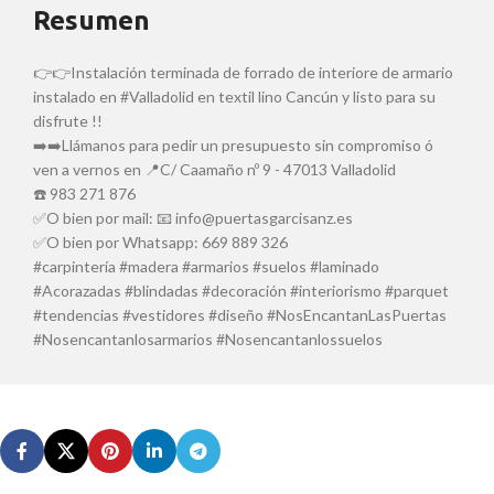
Resumen
👉👉Instalación terminada de forrado de interiore de armario
instalado en #Valladolid en textil lino Cancún y listo para su
disfrute !!
➡️➡️Llámanos para pedir un presupuesto sin compromiso ó
ven a vernos en 📍C/ Caamaño nº 9 - 47013 Valladolid
☎️ 983 271 876
✅O bien por mail: 📧 info@puertasgarcisanz.es
✅O bien por Whatsapp: 669 889 326
#carpintería #madera #armarios #suelos #laminado
#Acorazadas #blindadas #decoración #interiorismo #parquet
#tendencias #vestidores #diseño #NosEncantanLasPuertas
#Nosencantanlosarmarios #Nosencantanlossuelos