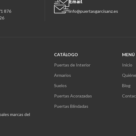
Email
71 876
info@puertasgarcisanz.es
26
CATÁLOGO
MENÚ
Puertas de Interior
Inicio
Armarios
Quiéne
Suelos
Blog
Puertas Acorazadas
Contac
Puertas Blindadas
ipales marcas del