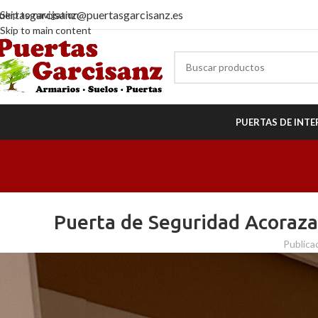
uertasgarcisanz@puertasgarcisanz.es
Skip to navigation
Skip to main content
PUERTAS DE INTE
Puerta de Seguridad Acoraza
Publica