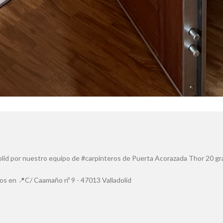
adolid por nuestro equipo de #carpinteros de Puerta Acorazada Thor 20 
os en 📍C/ Caamaño nº 9 - 47013 Valladolid