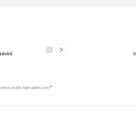
adolid
S
*
torios están marcados con