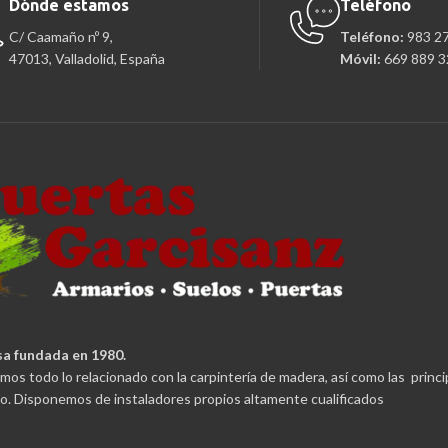
Dónde estamos
Teléfono
C/ Caamaño nº 9,
Teléfono:
983 2
47013, Valladolid, España
Móvil:
669 889 3
a fundada en 1980.
mos todo lo relacionado con la carpintería de madera, así como las princ
. Disponemos de instaladores propios altamente cualificados