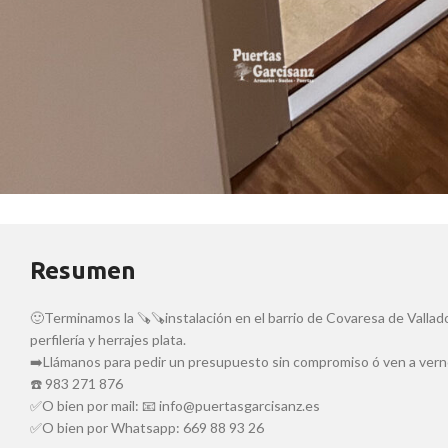
Resumen
🙂Terminamos la 🪚🪚instalación en el barrio de Covaresa de Vall
perfilería y herrajes plata.
➡️Llámanos para pedir un presupuesto sin compromiso ó ven a vern
☎️ 983 271 876
✅O bien por mail: 📧 info@puertasgarcisanz.es
✅O bien por Whatsapp: 669 88 93 26