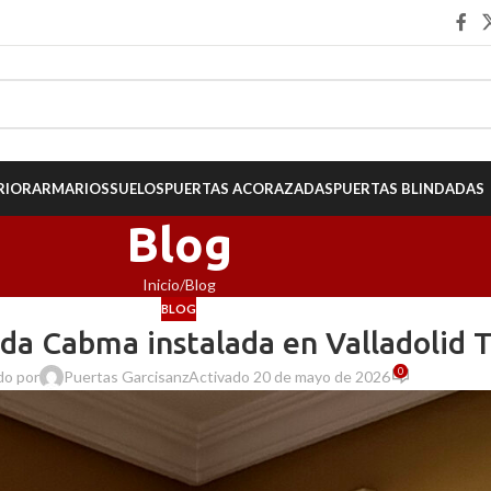
RIOR
ARMARIOS
SUELOS
PUERTAS ACORAZADAS
PUERTAS BLINDADAS
Blog
Inicio
Blog
BLOG
da Cabma instalada en Valladolid T
0
do por
Puertas Garcisanz
Activado 20 de mayo de 2026