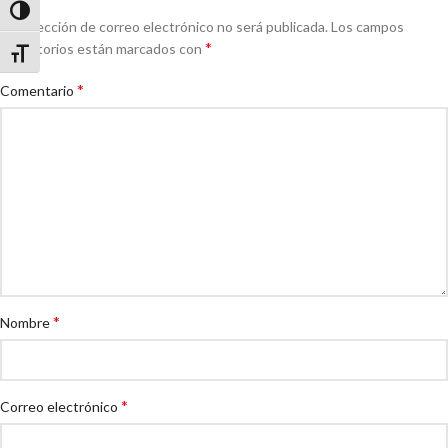
Alternar alto contraste
Tu dirección de correo electrónico no será publicada.
Los campos
*
obligatorios están marcados con
Alternar tamaño de letra
*
Comentario
*
Nombre
*
Correo electrónico