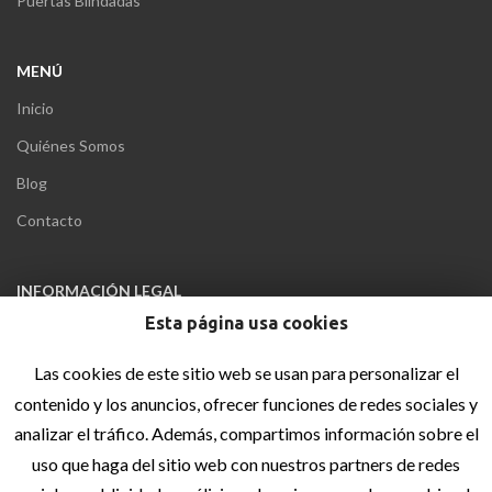
Puertas Blindadas
MENÚ
Inicio
Quiénes Somos
Blog
Contacto
INFORMACIÓN LEGAL
Esta página usa cookies
Aviso Legal
Política de privacidad
Las cookies de este sitio web se usan para personalizar el
Política de cookies
contenido y los anuncios, ofrecer funciones de redes sociales y
analizar el tráfico. Además, compartimos información sobre el
Accesibilidad
uso que haga del sitio web con nuestros partners de redes
Sitemap