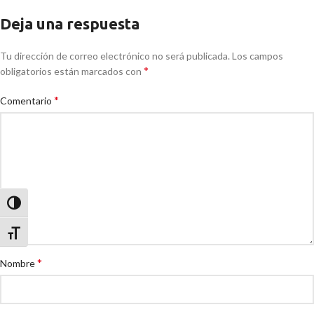
Deja una respuesta
Tu dirección de correo electrónico no será publicada.
Los campos
*
obligatorios están marcados con
*
Comentario
Alternar alto contraste
Alternar tamaño de letra
*
Nombre