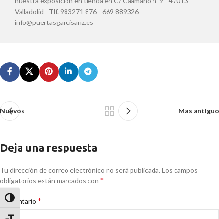
nuestra exposición en tienda en C/ Caamaño nº 9 - 47013
Valladolid - Tlf. 983271 876 - 669 889326-
info@puertasgarcisanz.es
Nuevos
Mas antiguo
Deja una respuesta
Tu dirección de correo electrónico no será publicada.
Los campos
*
obligatorios están marcados con
Alternar alto contraste
*
Comentario