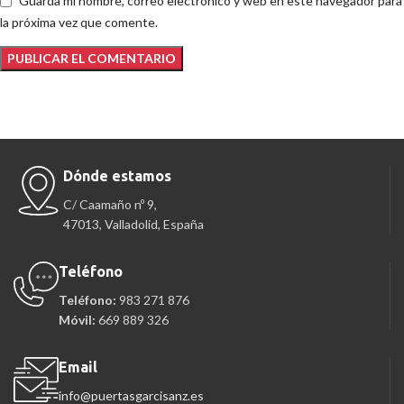
Guarda mi nombre, correo electrónico y web en este navegador para
la próxima vez que comente.
Dónde estamos
C/ Caamaño nº 9,
47013, Valladolid, España
Teléfono
Teléfono:
983 271 876
Móvil:
669 889 326
Email
info@puertasgarcisanz.es