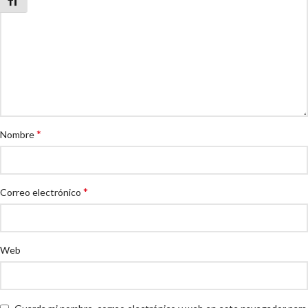
Alternar tamaño de letra
*
Nombre
*
Correo electrónico
Web