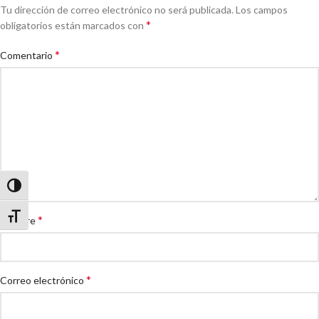
Tu dirección de correo electrónico no será publicada.
Los campos
*
obligatorios están marcados con
*
Comentario
Alternar alto contraste
Alternar tamaño de letra
*
Nombre
*
Correo electrónico