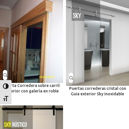
Puerta Corredera sobre carril
Alternar alto contraste
Puertas correderas cristal con
exterior con galería en roble
Guia exterior Sky inoxidable
Alternar tamaño de letra