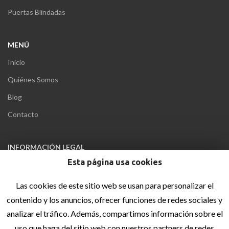
Puertas Blindadas
MENÚ
Inicio
Quiénes Somos
Blog
Contacto
INFORMACIÓN LEGAL
Esta página usa cookies
Aviso Legal
Política de privacidad
Las cookies de este sitio web se usan para personalizar el
contenido y los anuncios, ofrecer funciones de redes sociales y
Política de cookies
analizar el tráfico. Además, compartimos información sobre el
Accesibilidad
uso que haga del sitio web con nuestros partners de redes