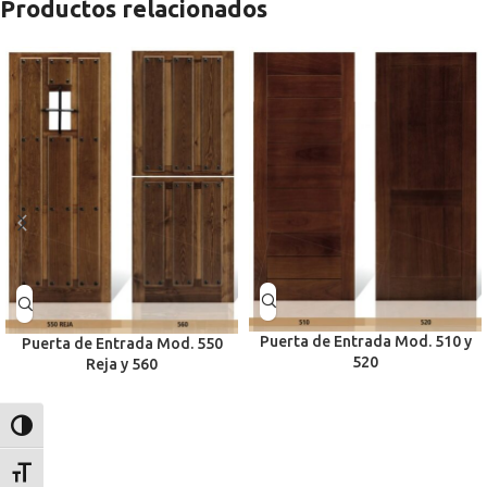
Productos relacionados
Puerta de Entrada Mod. 510 y
Puerta de Entrada Mod. 550
520
Reja y 560
Alternar alto contraste
Alternar tamaño de letra