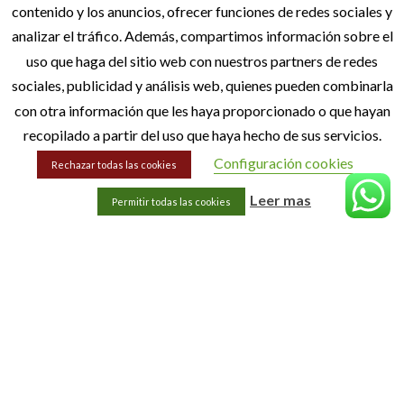
contenido y los anuncios, ofrecer funciones de redes sociales y
MENÚ
analizar el tráfico. Además, compartimos información sobre el
Inicio
uso que haga del sitio web con nuestros partners de redes
Quiénes Somos
sociales, publicidad y análisis web, quienes pueden combinarla
con otra información que les haya proporcionado o que hayan
Blog
recopilado a partir del uso que haya hecho de sus servicios.
Contacto
Configuración cookies
Rechazar todas las cookies
INFORMACIÓN LEGAL
Leer mas
Permitir todas las cookies
Aviso Legal
Política de privacidad
Política de cookies
Accesibilidad
Sitemap