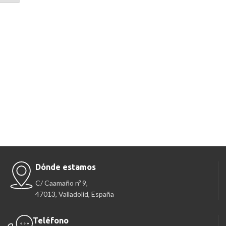
Dónde estamos
C/ Caamaño nº 9,
47013, Valladolid, España
Teléfono