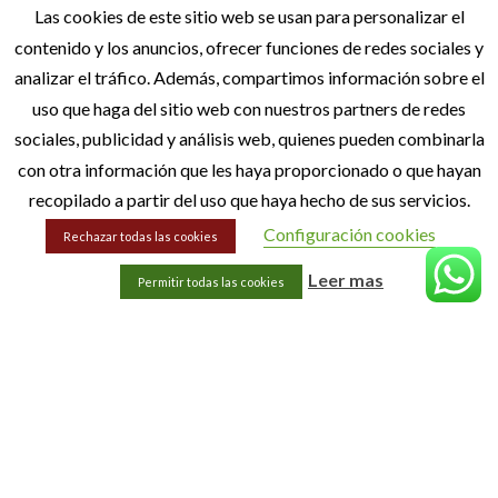
Las cookies de este sitio web se usan para personalizar el
MENÚ
contenido y los anuncios, ofrecer funciones de redes sociales y
analizar el tráfico. Además, compartimos información sobre el
Inicio
uso que haga del sitio web con nuestros partners de redes
Quiénes Somos
sociales, publicidad y análisis web, quienes pueden combinarla
Blog
con otra información que les haya proporcionado o que hayan
Contacto
recopilado a partir del uso que haya hecho de sus servicios.
Configuración cookies
Rechazar todas las cookies
INFORMACIÓN LEGAL
Leer mas
Permitir todas las cookies
Aviso Legal
Política de privacidad
Política de cookies
Accesibilidad
Sitemap