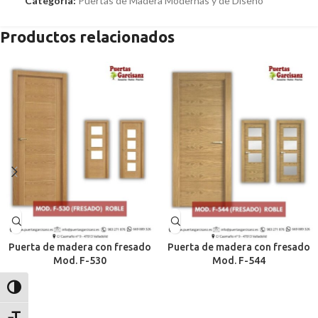
Categoría:
Puertas de Madera Modernas y de Diseño
Productos relacionados
Puerta de madera con fresado
Puerta de madera con fresado
Mod. F-530
Mod. F-544
Alternar alto contraste