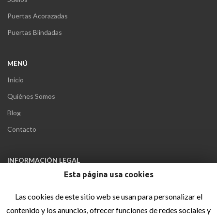
Puertas Acorazadas
Puertas Blindadas
MENÚ
Inicio
Quiénes Somos
Blog
Contacto
INFORMACIÓN LEGAL
Esta página usa cookies
Aviso Legal
Política de privacidad
Las cookies de este sitio web se usan para personalizar el
contenido y los anuncios, ofrecer funciones de redes sociales y
Política de cookies