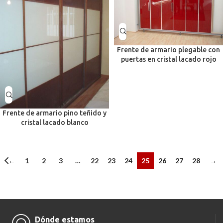
Frente de armario plegable con
puertas en cristal lacado rojo
Frente de armario pino teñido y
cristal lacado blanco
←
1
2
3
…
22
23
24
25
26
27
28
→
Dónde estamos