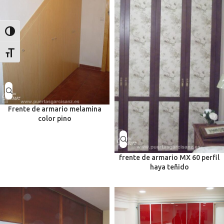
Alternar alto contraste
Alternar tamaño de letra
Frente de armario melamina
color pino
frente de armario MX 60 perfil
haya teñido